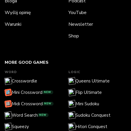
Bloga
Podcast
Wyślij opinię
YouTube
Warunki
Newsletter
Shop
MORE GOOD GAMES
WORD
LOGIC
Crosswordle
Queens Ultimate
Mini Crossword
Flip Ultimate
NEW
Midi Crossword
Mini Sudoku
NEW
Word Search
Sudoku Conquest
NEW
Squeezy
Hitori Conquest