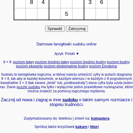
Darmowe łamigłówki sudoku online
Język:
Polski ▼
9 × 9:
poziom łatwy
poziom średnio łatwy
poziom średnio trudny
poziom trudny
poziom eksperta
poziom ekstremalnie trudny
poziom Einsteina
Sudoku to łamigłówka logiczna, w której należy umieścić cyfry w polach diagramu
9 × 9, tak aby w każdej kolumnie, w każdym wierszu i w każdym z 9 pogrubionych
kwadratów 3 × 3 (tak zwane „bloki” lub „podkwadraty”) dana cyfra była użyta jeden
raz. Dane
puzzle sudoku
ma tylko i wyłącznie jedno prawidłowe rozwiązanie, które
można znaleźć za pomocą logicznego myślenia.
Zacznij od nowa i zagraj w inne
sudoku
o takim samym rozmiarze i
stopniu trudności.
Zoptymalizowany do: telefonu | zmień na:
komputera
Spróbuj także krzyżówek
kakuro
i
hitori