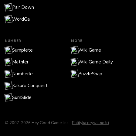
Pair Down
WordGa
NUMBER
MORE
Sumplete
Wiki Game
Mathler
Wiki Game Daily
Numberle
PuzzleSnap
Kakuro Conquest
SumSlide
© 2007-2026 Hey Good Game, Inc. ·
Polityka prywatności